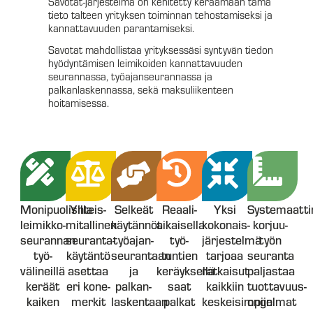
Savotat-järjestelmä on kehitetty keräämään tämä
tieto talteen yrityksen toiminnan tehostamiseksi ja
kannattavuuden parantamiseksi.
Savotat mahdollistaa yrityksessäsi syntyvän tiedon
hyödyntämisen leimikoiden kannattavuuden
seurannassa, työajanseurannassa ja
palkanlaskennassa, sekä maksuliikenteen
hoitamisessa.
Monipuolisilla
Yhteis­
Selkeät
Reaali­
Yksi
Systemaatti
leimikko­
mitallinen
käytännöt
aikaisella
kokonais­
korjuu­
seurannan
seuranta­
työajan­
työ­
järjestelmä
työn
työ­
käytäntö
seurantaan
tuntien
tarjoaa
seuranta
välineillä
asettaa
ja
keräyksellä
ratkaisut
paljastaa
keräät
eri kone­
palkan­
saat
kaikkiin
tuottavuus­
kaiken
merkit
laskentaan
palkat
keskeisimpiin
ongelmat