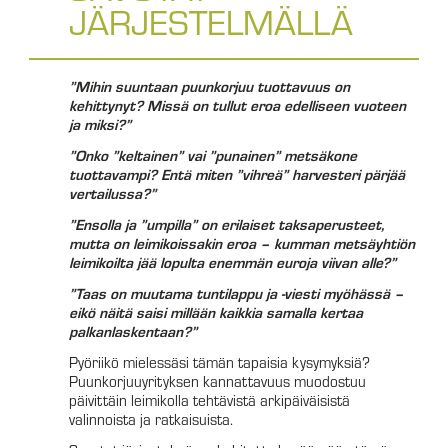
JÄRJESTELMÄLLÄ
”Mihin suuntaan puunkorjuu tuottavuus on
kehittynyt? Missä on tullut eroa edelliseen vuoteen
ja miksi?”
”Onko ”keltainen” vai ”punainen” metsäkone
tuottavampi? Entä miten ”vihreä” harvesteri pärjää
vertailussa?”
”Ensolla ja ”umpilla” on erilaiset taksaperusteet,
mutta on leimikoissakin eroa – kumman metsäyhtiön
leimikoilta jää lopulta enemmän euroja viivan alle?”
”Taas on muutama tuntilappu ja -viesti myöhässä –
eikö näitä saisi millään kaikkia samalla kertaa
palkanlaskentaan?”
Pyöriikö mielessäsi tämän tapaisia kysymyksiä?
Puunkorjuuyrityksen kannattavuus muodostuu
päivittäin leimikolla tehtävistä arkipäiväisistä
valinnoista ja ratkaisuista.