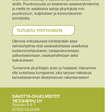
aloille. Puunkorjuuala on keskeinen asiakasryhmämme
ja meillä on asiakkaina satoja pk-yrityksiä mm.
puunkorjuun, -kuljetuksen ja koneurakoinnin
toimialoilta.
TUTUSTU YRITYKSEEN
Olemme erikoistuneet kehittämään sekä
valmisohjelmia että asiakaskohtaisia sovelluksia
tuotannonohjaukseen, työajanseurantaan,
palkanlaskentaan, asiakashallintaan sekä
laskutukseen.
Tunnemme pk-yrittäjän arjen ja haasteet. Haluamme
olla luotettava kumppanisi, joka tarjoaa ratkaisuja
kannattavamman liiketoiminnan rakentamiseen!
SAVOTTA-OHJELMISTOT
TIETOHIPPU OY
Sivukatu 6 A 1
87500 KAJAANI