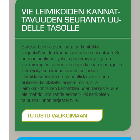
VIE LEIMIKOIDEN KAN­NAT­
TA­VUU­DEN SEU­RAN­TA UU­
DEL­LE TA­SOL­LE
Savotat Leimikkoseuranta on kehitetty
korjuutyömaiden kannattavuuden seurantaan. Se
on monipuolinen työkalu puunkorjuuyritysten
keskeisimpien seurantatietojen keräämiseen, joille
koko yrityksen kannattavuus perustuu.
Leimikkoseuranta on mahdollista vain siihen
erikseen kehitetyllä järjestelmällä, sillä
leimikkokohtaisen kannattavuuden tarkastelua ei
ole mahdollista tehdä esimerkiksi sähköisen
taloushallinnon järjestelmillä.
TUTUSTU VALIKOIMAAN