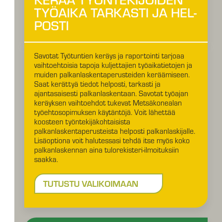
TYÖ­AIKA TAR­KAS­TI JA HEL­
POSTI
Savotat Työtuntien keräys ja raportointi tarjoaa
vaihtoehtoisia tapoja kuljettajien työaikatietojen ja
muiden palkanlaskentaperusteiden keräämiseen.
Saat kerättyä tiedot helposti, tarkasti ja
ajantasaisesti palkanlaskentaan. Savotat työajan
keräyksen vaihtoehdot tukevat Metsäkonealan
työehtosopimuksen käytäntöjä. Voit lähettää
koosteen työntekijäkohtaisista
palkanlaskentaperusteista helposti palkanlaskijalle.
Lisäoptiona voit halutessasi tehdä itse myös koko
palkanlaskennan aina tulorekisteri-ilmoituksiin
saakka.
TUTUSTU VALIKOIMAAN