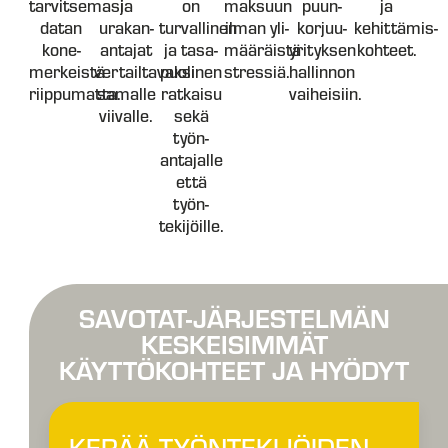
tarvitsemasi
ja
on
maksuun
puun­
ja
datan
urakan­
turvallinen
ilman yli­
korjuu­
kehittämis­
kone­
antajat
ja tasa­
määräistä
yrityksen
kohteet.
merkeistä
vertailtavaksi
puolinen
stressiä.
hallinnon
riippumatta.
samalle
ratkaisu
vaiheisiin.
viivalle.
sekä
työn­
antajalle
että
työn­
tekijöille.
SAVOTAT-JÄRJESTELMÄN
KESKEISIMMÄT
KÄYTTÖKOHTEET JA HYÖDYT
KERÄÄ TYÖN­TEKI­JÖI­DEN