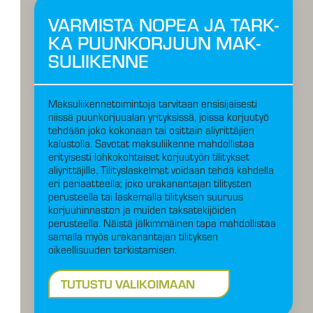
VARMISTA NO­PEA JA TARK­
KA PUUN­KOR­JUUN MAK­
SU­LII­KEN­NE
Maksuliikennetoimintoja tarvitaan ensisijaisesti
niissä puunkorjuualan yrityksissä, joissa korjuutyö
tehdään joko kokonaan tai osittain aliyrittäjien
kalustolla. Savotat maksuliikenne mahdollistaa
erityisesti lohkokohtaiset korjuutyön tilitykset
aliyrittäjille. Tilityslaskelmat voidaan tehdä kahdella
eri periaatteella; joko urakanantajan tilitysten
perusteella tai laskemalla tilityksen suuruus
korjuuhinnaston ja muiden taksatekijöiden
perusteella. Näistä jälkimmäinen tapa mahdollistaa
samalla myös urakanantajan tilityksen
oikeellisuuden tarkistamisen.
TUTUSTU VALIKOIMAAN