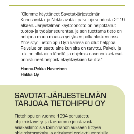
”Olemme käyttäneet Savotat-järjestelmän
Konesavotta- ja Nettisavotta -palveluja vuodesta 2019
alkaen. Järjestelmän käyttöönotto on helpottanut
tuotos- ja työajanseurantaa, ja sen tuottama tieto on
pohjana muun muassa yrityksen palkanlaskennassa.
Yhteistyö Tietohippu Oy:n kanssa on ollut helppoa.
Palvelua on saatu aina kun sitä on tarvittu. Palvelu ja
tuki on ollut aina lähellä, ja ohjelmistoasennukset ovat
onnistuneet helposti etäyhteyksien kautta.”
Hannu-Pekka Haverinen
Hakka Oy
SAVOTAT-JÄRJES­TELMÄN
TARJOAA TIETOHIPPU OY
Tietohippu on vuonna 1994 perustettu
ohjelmistoyritys ja tarjoamme joustavasti
asiakaslähtöisiä toiminnanohjaukseen liittyviä
ohjelmistoratkaisuja erityisesti projektiluonteisille